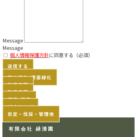
Message
Message
個人情報保護方針
に同意する（必須）
送信する
屋上緑化･壁面緑化
洋風庭園
和風庭園
坪庭･茶庭
ビオトープ
剪定・伐採・管理他
有限会社 緑清園