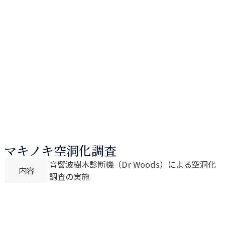
マキノキ空洞化調査
音響波樹木診断機（Dr Woods）による空洞化
内容
調査の実施