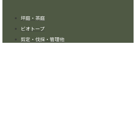
坪庭・茶庭
ビオトープ
剪定・伐採・管理他
Copyright © 長崎の屋上緑化･造園･庭園リフォーム施工
有限会社 緑清園
All rights reserved