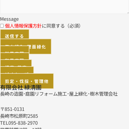
Message
個人情報保護方針
に同意する（必須）
送信する
屋上緑化･壁面緑化
洋風庭園
和風庭園
坪庭･茶庭
ビオトープ
剪定・伐採・管理他
有限会社 緑清園
長崎の造園･庭園リフォーム施工･屋上緑化･樹木管理会社
〒851-0131
長崎市松原町2585
TEL095-838-2970